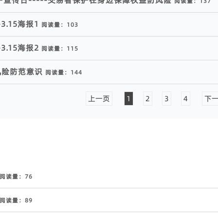
保护宣传日-----交易者保护在身边保障权益防风险
阅读量：
137
3.15海报1
阅读量：
103
3.15海报2
阅读量：
115
⾼⻛险防范意识
阅读量：
144
上一页
1
2
3
4
下
阅读量：
76
阅读量：
89