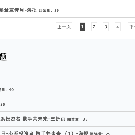
货基金宣传月-海报
阅读量：
39
上一页
1
2
3
4
下
题
3
读量：
40
：
35
心系投资者 携手共未来-三折页
阅读量：
35
传日-心系投资者 携手共未来 （1）-海报
阅读量：
29