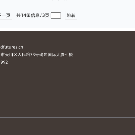
下一页
共
14
条信息/
3
页
跳转
utures.cn
市天山区人民路33号瑞达国际大厦七楼
992