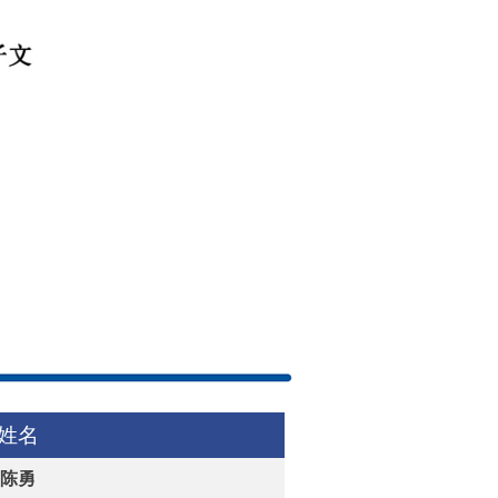
姓名
陈勇