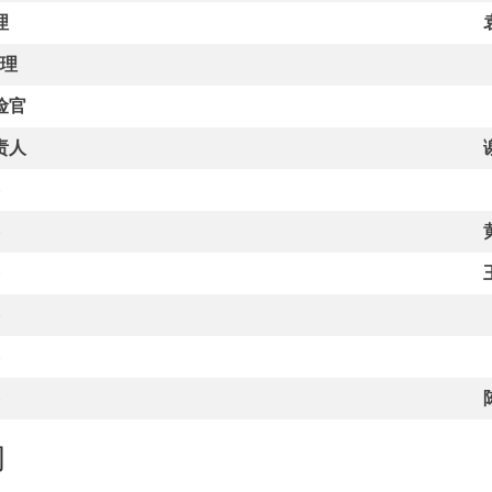
理
理
险官
责人
询